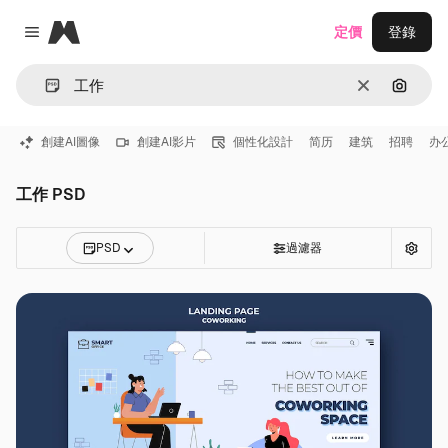
Magnific
定價
登錄
Close menu
清除
通過圖
創建AI圖像
創建AI影片
個性化設計
简历
建筑
招聘
办
工作 PSD
PSD
過濾器