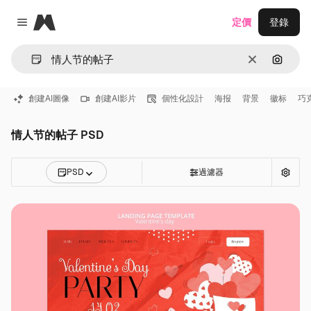
Magnific
定價
登錄
Close menu
清除
通過圖
創建AI圖像
創建AI影片
個性化設計
海报
背景
徽标
巧
情人节的帖子 PSD
PSD
過濾器