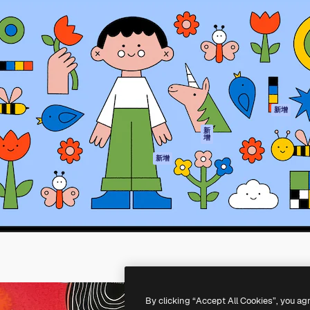
產品
開始使用
佳作品的創意平台。擁有超過
Spaces
Academy
，涵蓋創意人士、企業、代理商
AI助手
文件
AI圖像生成器
客服
港)
AI視頻生成器
使用條款
AI語音生成器
隱私政策
圖庫內容
原創作品
新增
MCP用於
Cookie 政策
新
增
Claude/ChatGPT
信任中心
AI助手
新增
聯盟夥伴
API
企業
流動應用程式
所有Magnific工具
-
2026
Freepik Company S.L.U.
版權所有
.
By clicking “Accept All Cookies”, you ag