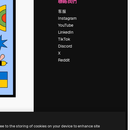
公司
聯絡我們
定價
客服
關於我們
Instagram
評論
YouTube
工作機會
LinkedIn
搜索趨勢
TikTok
博客
Discord
聚會活動
X
Slidesgo
Reddit
出售內容
新聞室
正在尋找
magnific.ai
ree to the storing of cookies on your device to enhance site