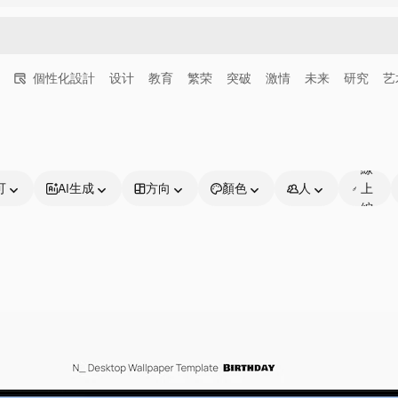
個性化設計
设计
教育
繁荣
突破
激情
未来
研究
艺
可
線
可
AI生成
方向
顏色
人
上
編
輯