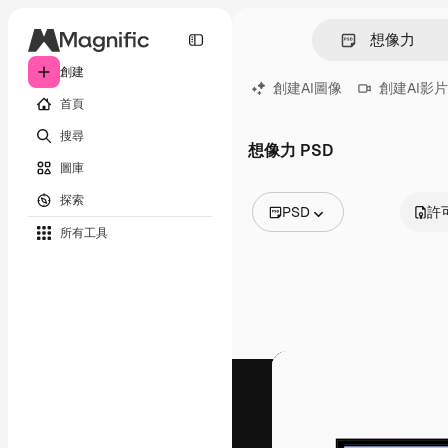
創建
創建AI圖像
創建AI影片
首頁
搜尋
想像力 PSD
圖庫
探索
PSD
許
所有工具
所有圖像
矢量
插圖
照片
PSD
模板
模型
視頻
片段
動態圖形
影片範本
圖標
3D模型