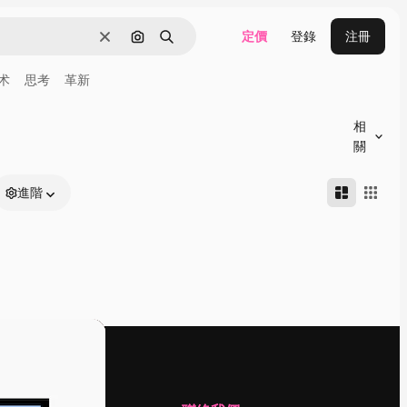
定價
登錄
注冊
清除
通過圖像搜索
搜尋
术
思考
革新
相
關
進階