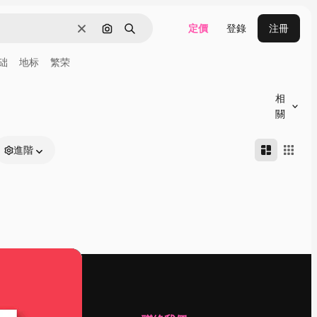
定價
登錄
注冊
清除
通過圖像搜索
搜尋
础
地标
繁荣
相
關
進階