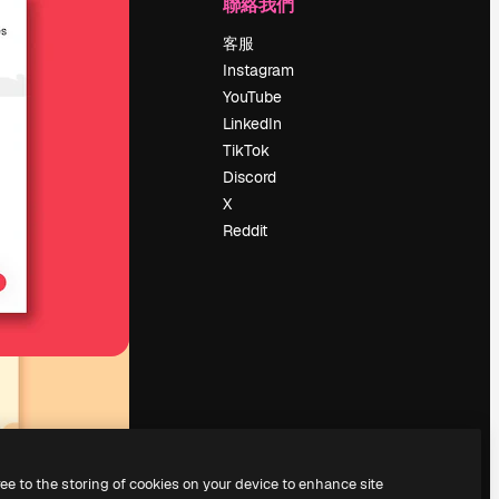
公司
聯絡我們
定價
客服
關於我們
Instagram
評論
YouTube
工作機會
LinkedIn
搜索趨勢
TikTok
博客
Discord
聚會活動
X
Slidesgo
Reddit
出售內容
新聞室
正在尋找
magnific.ai
ree to the storing of cookies on your device to enhance site