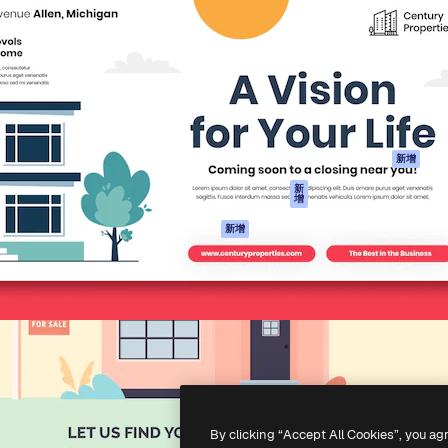
產品
開始使用
佳作品的創意平台。擁有超過
Spaces
Academy
，涵蓋創意人士、企業、代理商
AI助手
文件
AI圖像生成器
客服
港)
AI視頻生成器
使用條款
AI語音生成器
隱私政策
圖庫內容
原創作品
新增
MCP用於
Cookie 政策
新
增
Claude/ChatGPT
信任中心
AI助手
新增
聯盟夥伴
API
企業
流動應用程式
所有Magnific工具
-
2026
Freepik Company S.L.U.
版權所有
.
By clicking “Accept All Cookies”, you ag