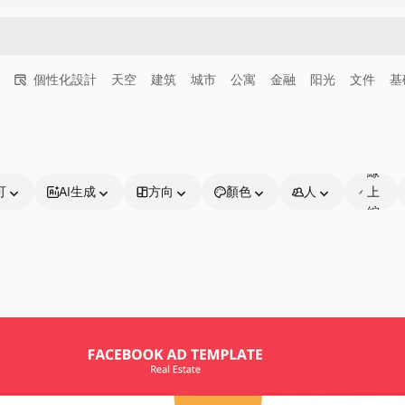
個性化設計
天空
建筑
城市
公寓
金融
阳光
文件
基
可
線
可
AI生成
方向
顏色
人
上
編
輯