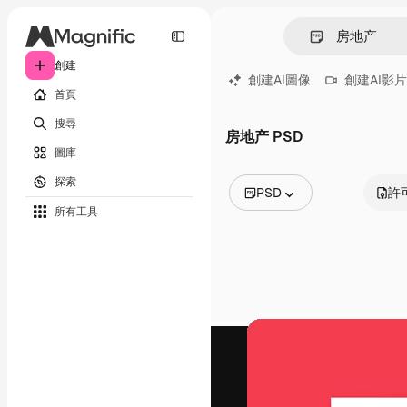
創建
創建AI圖像
創建AI影片
首頁
搜尋
房地产 PSD
圖庫
探索
PSD
許
所有工具
所有圖像
矢量
插圖
照片
PSD
模板
模型
視頻
片段
動態圖形
影片範本
圖標
3D模型