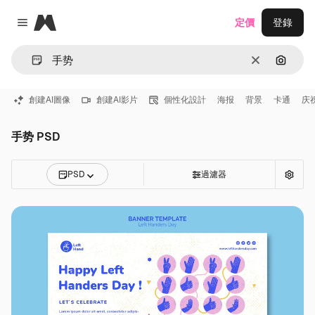
Magnific
定價
登錄
Close menu
清除
通過圖
創建AI圖像
創建AI影片
個性化設計
海报
背景
卡通
庆
手势 PSD
PSD
過濾器