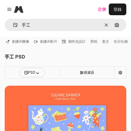
Magnific
定價
登錄
Close menu
清除
通過圖
創建AI圖像
創建AI影片
個性化設計
剪纸
复古
生日礼物
手工 PSD
PSD
過濾器