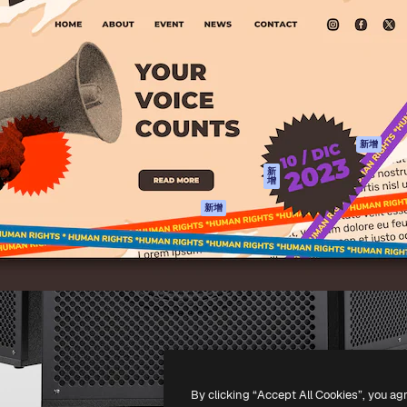
產品
開始使用
佳作品的創意平台。擁有超過
Spaces
Academy
，涵蓋創意人士、企業、代理商
AI助手
文件
AI圖像生成器
客服
港)
AI視頻生成器
使用條款
AI語音生成器
隱私政策
圖庫內容
原創作品
新增
MCP用於
Cookie 政策
新
增
Claude/ChatGPT
信任中心
AI助手
新增
聯盟夥伴
API
企業
流動應用程式
所有Magnific工具
-
2026
Freepik Company S.L.U.
版權所有
.
By clicking “Accept All Cookies”, you ag