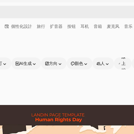
個性化設計
旅行
扩音器
按钮
耳机
音箱
麦克风
音乐
可
線
可
AI生成
方向
顏色
人
上
編
輯