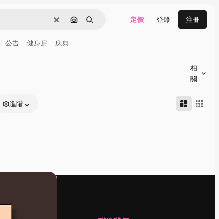
定價
登錄
注冊
清除
通過圖像搜索
搜尋
公告
健身房
庆典
相
關
進階