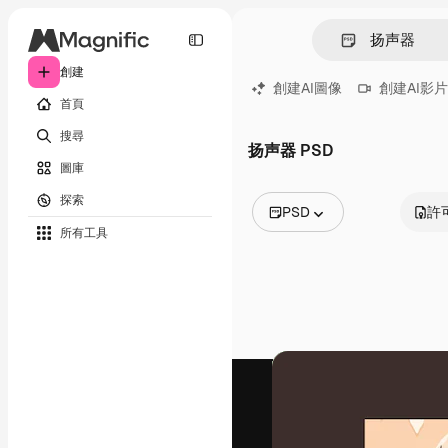
創建
創建AI圖像
創建AI影片
首頁
搜尋
扬声器 PSD
圖庫
探索
PSD
許
所有工具
所有圖像
矢量
插圖
照片
PSD
模板
模型
視頻
片段
動態圖形
影片範本
圖標
3D模型