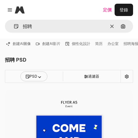
Magnific
定價
登錄
Close menu
清除
通過圖
創建AI圖像
創建AI影片
個性化設計
简历
办公室
招聘海
招聘 PSD
PSD
過濾器