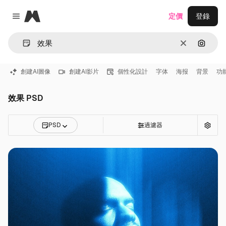
Magnific
定價
登錄
Close menu
清除
通過圖
創建AI圖像
創建AI影片
個性化設計
字体
海报
背景
功
效果 PSD
PSD
過濾器