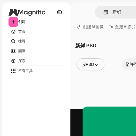
創建
創建AI圖像
創建AI影片
首頁
搜尋
新鲜 PSD
圖庫
探索
PSD
許
所有工具
所有圖像
矢量
插圖
照片
PSD
模板
模型
視頻
片段
動態圖形
影片範本
圖標
3D模型