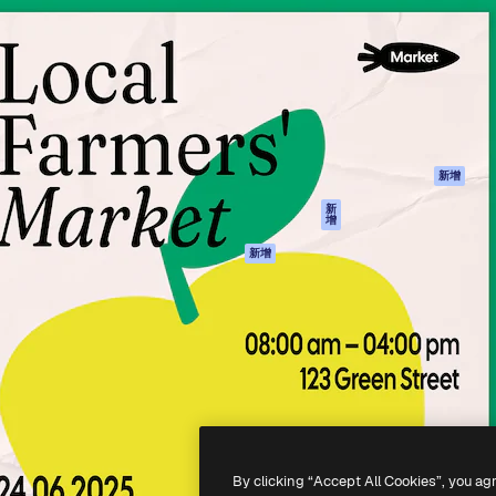
產品
開始使用
佳作品的創意平台。擁有超過
Spaces
Academy
，涵蓋創意人士、企業、代理商
AI助手
文件
AI圖像生成器
客服
港)
AI視頻生成器
使用條款
AI語音生成器
隱私政策
圖庫內容
原創作品
新增
MCP用於
Cookie 政策
新
增
Claude/ChatGPT
信任中心
AI助手
新增
聯盟夥伴
API
企業
流動應用程式
所有Magnific工具
-
2026
Freepik Company S.L.U.
版權所有
.
By clicking “Accept All Cookies”, you ag