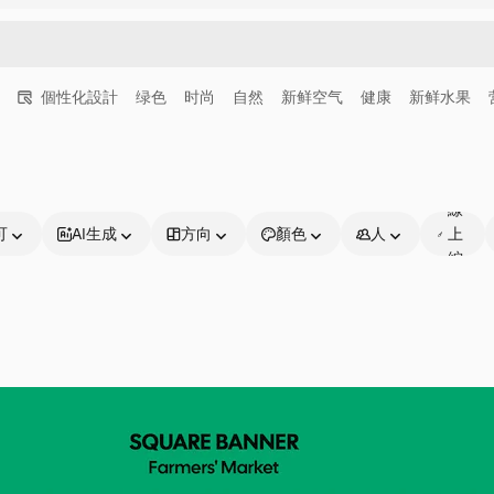
個性化設計
绿色
时尚
自然
新鲜空气
健康
新鲜水果
可
線
可
AI生成
方向
顏色
人
上
編
輯