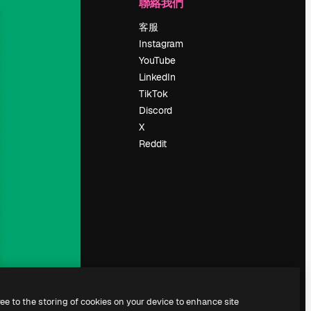
公司
聯絡我們
定價
客服
關於我們
Instagram
評論
YouTube
工作機會
LinkedIn
搜索趨勢
TikTok
博客
Discord
聚會活動
X
Slidesgo
Reddit
出售內容
新聞室
正在尋找
magnific.ai
ree to the storing of cookies on your device to enhance site