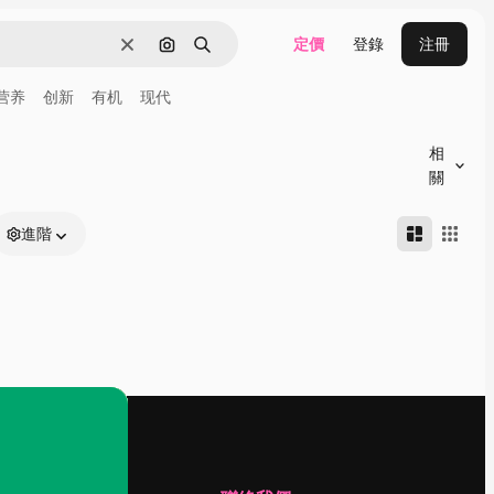
定價
登錄
注冊
清除
通過圖像搜索
搜尋
营养
创新
有机
现代
相
關
進階