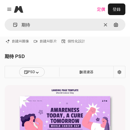
Magnific
定價
登錄
Close menu
清除
通過圖
創建AI圖像
創建AI影片
個性化設計
期待 PSD
PSD
過濾器