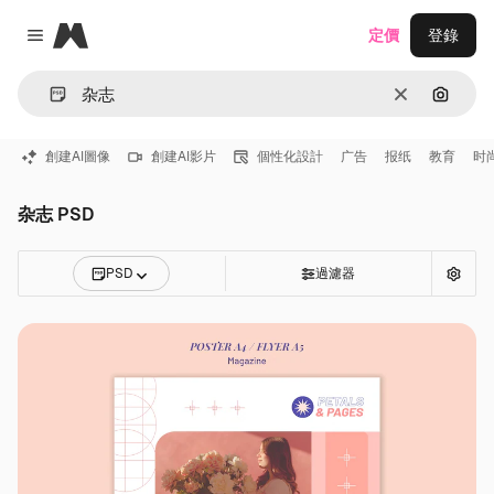
Magnific
定價
登錄
Close menu
清除
通過圖
創建AI圖像
創建AI影片
個性化設計
广告
报纸
教育
时
杂志 PSD
PSD
過濾器