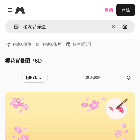
Magnific
定價
登錄
Close menu
清除
通過圖
創建AI圖像
創建AI影片
個性化設計
樱花背景图 PSD
PSD
過濾器