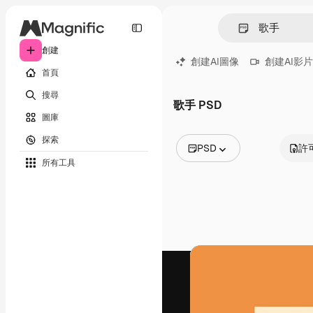
創建
創建AI圖像
創建AI影片
首頁
搜尋
歌手 PSD
圖庫
探索
PSD
許
所有工具
所有圖像
矢量
插圖
照片
PSD
模板
模型
視頻
片段
動態圖形
影片範本
圖標
3D模型