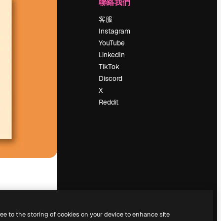
公司
聯絡我們
定價
客服
關於我們
Instagram
評論
YouTube
工作機會
LinkedIn
搜索趨勢
TikTok
博客
Discord
聚會活動
X
Slidesgo
Reddit
出售內容
新聞室
正在尋找
magnific.ai
ree to the storing of cookies on your device to enhance site