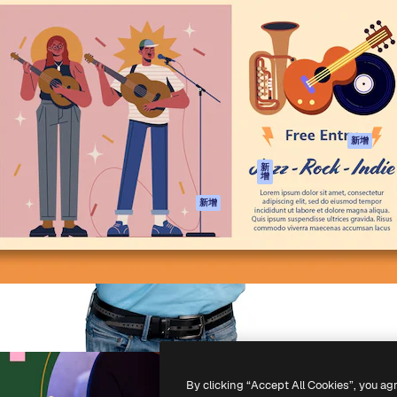
產品
開始使用
佳作品的創意平台。擁有超過
Spaces
Academy
，涵蓋創意人士、企業、代理商
AI助手
文件
AI圖像生成器
客服
港)
AI視頻生成器
使用條款
AI語音生成器
隱私政策
圖庫內容
原創作品
新增
MCP用於
Cookie 政策
新
增
Claude/ChatGPT
信任中心
AI助手
新增
聯盟夥伴
API
企業
流動應用程式
所有Magnific工具
-
2026
Freepik Company S.L.U.
版權所有
.
By clicking “Accept All Cookies”, you ag