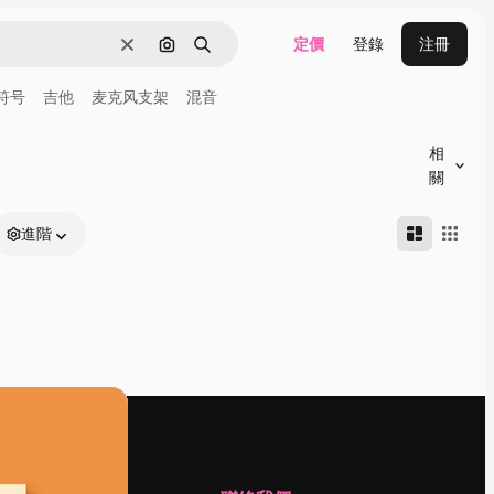
定價
登錄
注冊
清除
通過圖像搜索
搜尋
符号
吉他
麦克风支架
混音
相
關
進階