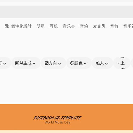
個性化設計
明星
耳机
音乐会
音箱
麦克风
音符
音乐
可
線
可
AI生成
方向
顏色
人
上
編
輯