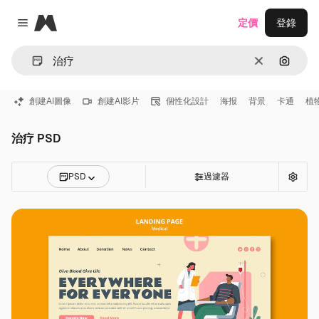
Magnific
定價
登錄
Close menu
清除
通過圖
創建AI圖像
創建AI影片
個性化設計
海报
背景
卡通
植
治疗 PSD
PSD
過濾器