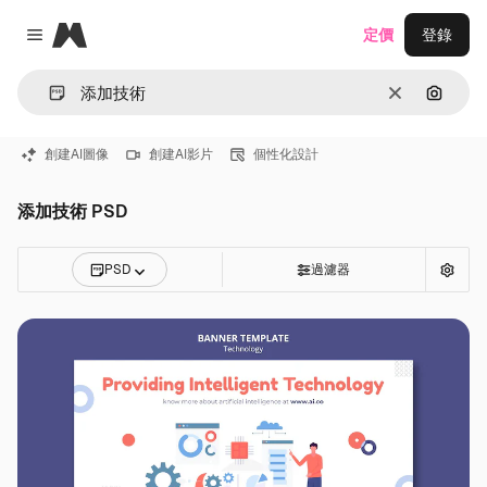
Magnific
定價
登錄
Close menu
清除
通過圖
創建AI圖像
創建AI影片
個性化設計
添加技術 PSD
PSD
過濾器