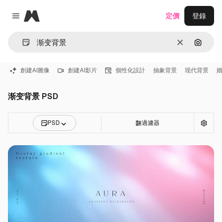
Magnific
定價
登錄
Close menu
清除
通過圖
創建AI圖像
創建AI影片
個性化設計
抽象背景
现代背景
渐变背景 PSD
PSD
過濾器