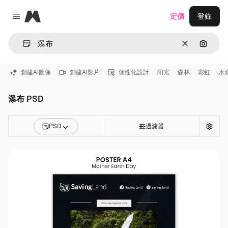
Magnific
定價
登錄
Close menu
清除
通過圖
創建AI圖像
創建AI影片
個性化設計
阳光
森林
彩虹
水
瀑布 PSD
PSD
過濾器