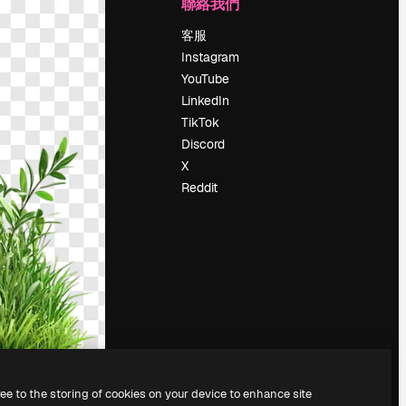
公司
聯絡我們
定價
客服
關於我們
Instagram
評論
YouTube
工作機會
LinkedIn
搜索趨勢
TikTok
博客
Discord
聚會活動
X
Slidesgo
Reddit
出售內容
新聞室
正在尋找
magnific.ai
ree to the storing of cookies on your device to enhance site