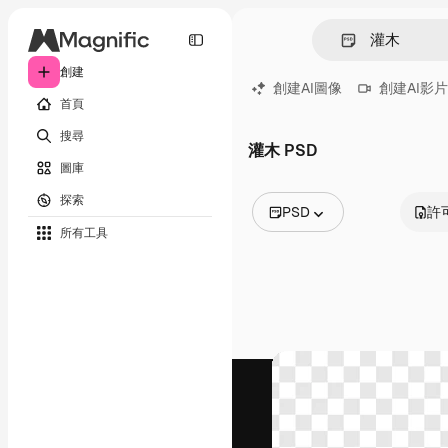
創建
創建AI圖像
創建AI影片
首頁
搜尋
灌木 PSD
圖庫
探索
PSD
許
所有工具
所有圖像
矢量
插圖
照片
PSD
模板
模型
視頻
片段
動態圖形
影片範本
圖標
3D模型