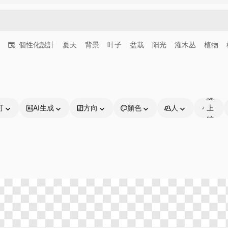
個性化設計
夏天
背景
叶子
盆栽
阳光
灌木丛
植物
可
線
可
AI生成
方向
顏色
人
上
編
輯