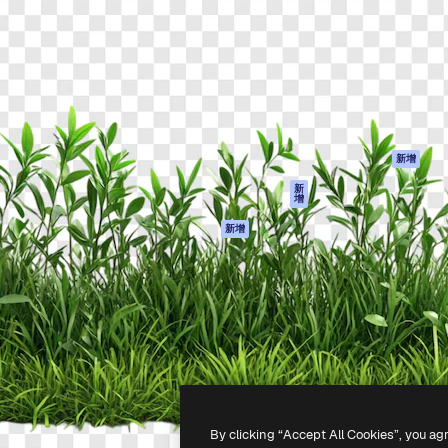
產品
開始使用
佳作品的創意平台。擁有超過
Spaces
Academy
，涵蓋創意人士、企業、代理商
AI助手
文件
AI圖像生成器
客服
港)
AI視頻生成器
使用條款
AI語音生成器
隱私政策
圖庫內容
原創作品
新增
MCP用於
Cookie 政策
新
增
Claude/ChatGPT
信任中心
AI助手
新增
聯盟夥伴
API
企業
流動應用程式
所有Magnific工具
-
2026
Freepik Company S.L.U.
版權所有
.
By clicking “Accept All Cookies”, you ag