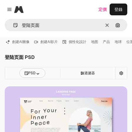
Magnific
定價
登錄
Close menu
清除
通過圖
創建AI圖像
創建AI影片
個性化設計
地图
产品
地球
位
登陆页面 PSD
PSD
過濾器