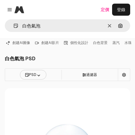
Magnific
定價
登錄
Close menu
清除
通過圖
創建AI圖像
創建AI影片
個性化設計
白色背景
蒸汽
水珠
白色氣泡 PSD
PSD
過濾器