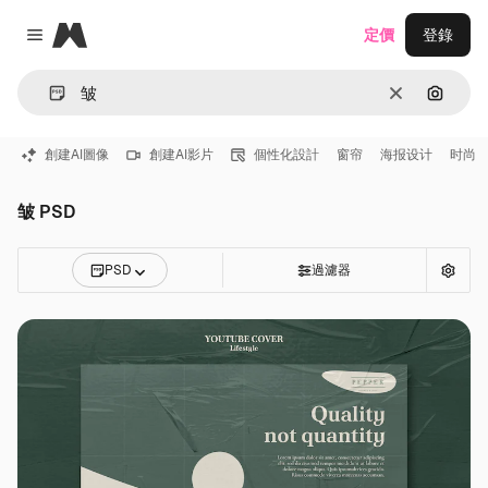
Magnific
定價
登錄
Close menu
清除
通過圖
創建AI圖像
創建AI影片
個性化設計
窗帘
海报设计
时尚
皱 PSD
PSD
過濾器