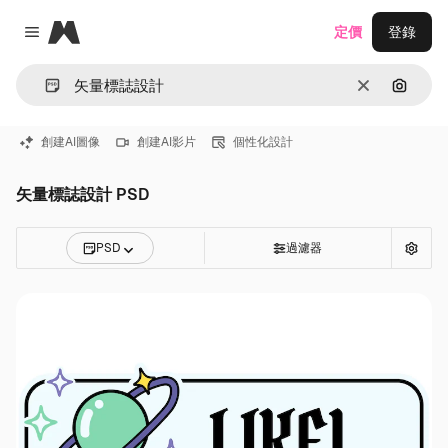
Magnific
定價
登錄
Close menu
清除
通過圖
創建AI圖像
創建AI影片
個性化設計
矢量標誌設計 PSD
PSD
過濾器