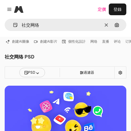
Magnific
定價
登錄
Close menu
清除
通過圖
創建AI圖像
創建AI影片
個性化設計
网络
直播
评论
订
社交网络 PSD
PSD
過濾器