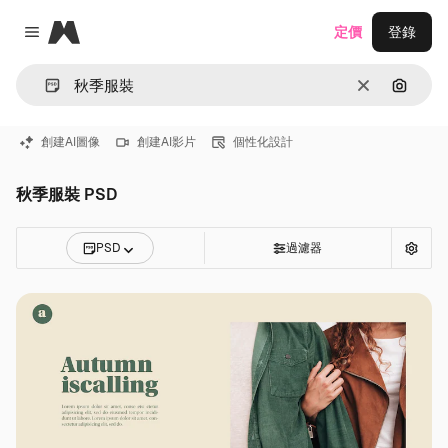
Magnific
定價
登錄
Close menu
清除
通過圖
創建AI圖像
創建AI影片
個性化設計
秋季服裝 PSD
PSD
過濾器