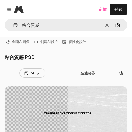
Magnific
定價
登錄
Close menu
清除
通過圖
創建AI圖像
創建AI影片
個性化設計
粘合質感 PSD
PSD
過濾器