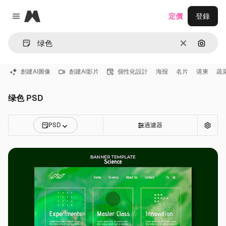
Magnific
定價
登錄
Close menu
清除
通過圖
創建AI圖像
創建AI影片
個性化設計
海报
名片
请柬
蔬
绿色 PSD
PSD
過濾器