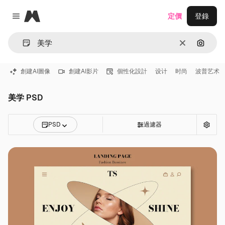
Magnific
定價
登錄
Close menu
清除
通過圖
創建AI圖像
創建AI影片
個性化設計
设计
时尚
波普艺术
美学 PSD
PSD
過濾器