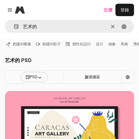
Magnific
定價
登錄
Close menu
清除
通過圖
創建AI圖像
創建AI影片
個性化設計
设计
抽象
风格
博
艺术的 PSD
PSD
過濾器