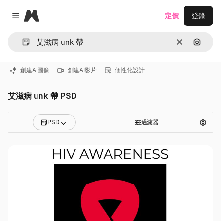
Magnific
定價
登錄
Close menu
清除
通過圖
創建AI圖像
創建AI影片
個性化設計
艾滋病 unk 帶 PSD
PSD
過濾器