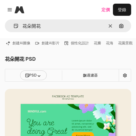
Magnific
定價
登錄
Close menu
清除
通過圖
創建AI圖像
創建AI影片
個性化設計
花瓣
花海
花園景觀
花朵開花 PSD
PSD
過濾器