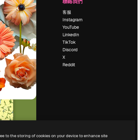
公司
聯絡我們
定價
客服
關於我們
Instagram
評論
YouTube
工作機會
LinkedIn
搜索趨勢
TikTok
博客
Discord
聚會活動
X
Slidesgo
Reddit
出售內容
新聞室
正在尋找
magnific.ai
ree to the storing of cookies on your device to enhance site