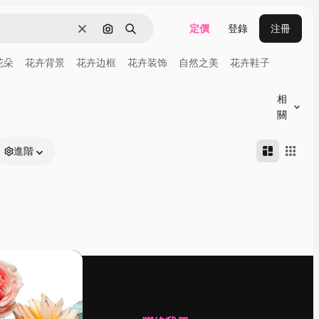
定價
登錄
注冊
清除
通過圖像搜索
搜尋
花朵
花卉背景
花卉边框
花卉装饰
自然之美
花卉鞋子
相
關
進階