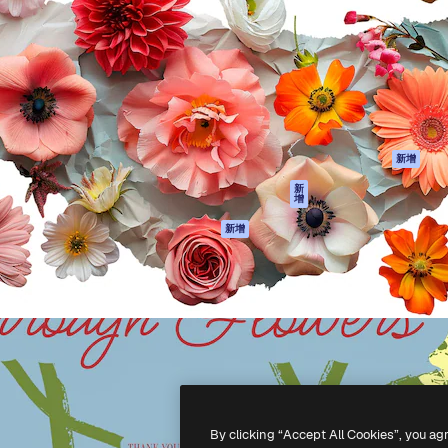
產品
開始使用
佳作品的創意平台。擁有超過
Spaces
Academy
，涵蓋創意人士、企業、代理商
AI助手
文件
AI圖像生成器
客服
港)
AI視頻生成器
使用條款
AI語音生成器
隱私政策
圖庫內容
原創作品
新增
MCP用於
Cookie 政策
新
增
Claude/ChatGPT
信任中心
AI助手
新增
聯盟夥伴
API
企業
流動應用程式
所有Magnific工具
-
2026
Freepik Company S.L.U.
版權所有
.
By clicking “Accept All Cookies”, you ag