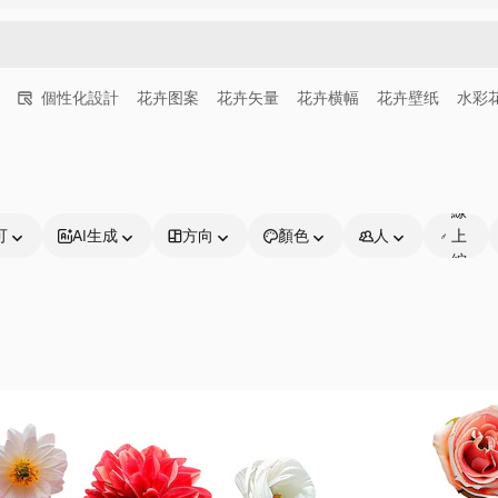
個性化設計
花卉图案
花卉矢量
花卉横幅
花卉壁纸
水彩
可
線
可
AI生成
方向
顏色
人
上
編
輯