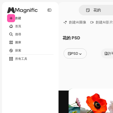
創建
創建AI圖像
創建AI影片
首頁
搜尋
花的 PSD
圖庫
探索
PSD
許
所有工具
所有圖像
矢量
插圖
照片
PSD
模板
模型
視頻
片段
動態圖形
影片範本
圖標
3D模型