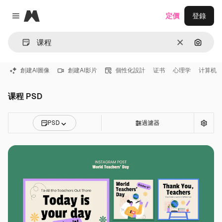
Magnific
定價
登錄
Close menu
清除
通過圖
創建AI圖像
創建AI影片
個性化設計
证书
心理学
计算机
课程 PSD
PSD
過濾器