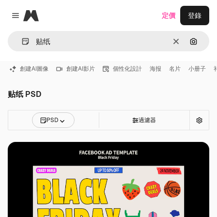
Magnific
定價
登錄
Close menu
清除
通過圖
創建AI圖像
創建AI影片
個性化設計
海报
名片
小册子
贴纸 PSD
PSD
過濾器