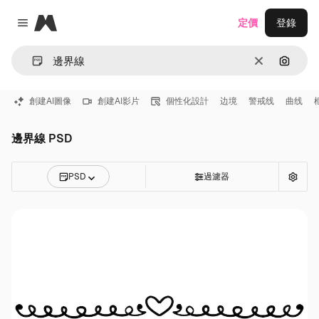
Magnific
定價
登錄
Close menu
清除
通過圖
創建AI圖像
創建AI影片
個性化設計
边境
警戒线
曲线
邊界線 PSD
PSD
過濾器