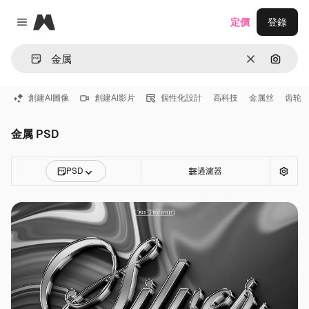
Magnific
定價
登錄
Close menu
清除
通過圖
創建AI圖像
創建AI影片
個性化設計
高科技
金属丝
齿轮
金属 PSD
PSD
過濾器