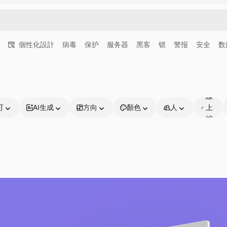
個性化設計
病毒
保护
服务器
黑客
锁
警报
安全
数
可
線
可
AI生成
方向
顏色
人
上
編
輯