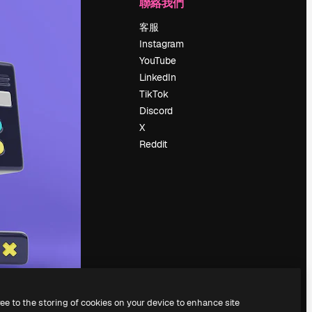
公司
聯絡我們
定價
客服
關於我們
Instagram
評論
YouTube
工作機會
LinkedIn
搜索趨勢
TikTok
博客
Discord
聚會活動
X
Slidesgo
Reddit
出售內容
新聞室
正在尋找
magnific.ai
ree to the storing of cookies on your device to enhance site