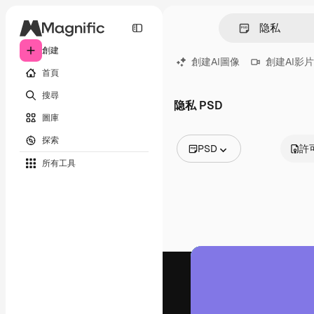
創建
創建AI圖像
創建AI影片
首頁
搜尋
隐私 PSD
圖庫
探索
PSD
許
所有工具
所有圖像
矢量
插圖
照片
PSD
模板
模型
視頻
片段
動態圖形
影片範本
圖標
3D模型