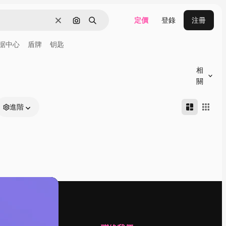
定價
登錄
注冊
清除
通過圖像搜索
搜尋
据中心
盾牌
钥匙
相
關
進階