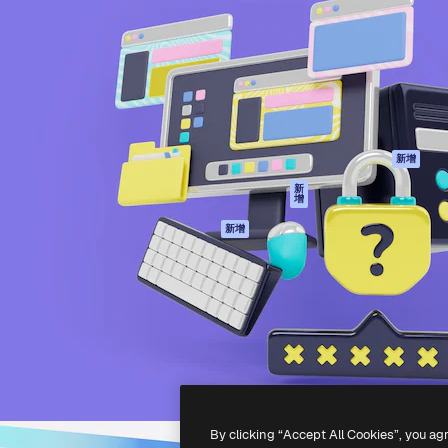
產品
開始使用
佳作品的創意平台。擁有超過
Spaces
Academy
，涵蓋創意人士、企業、代理商
AI助手
文件
AI圖像生成器
客服
港)
AI視頻生成器
使用條款
AI語音生成器
隱私政策
圖庫內容
原創作品
新增
MCP用於
Cookie 政策
新
增
Claude/ChatGPT
信任中心
AI助手
新增
聯盟夥伴
API
企業
流動應用程式
所有Magnific工具
-
2026
Freepik Company S.L.U.
版權所有
.
By clicking “Accept All Cookies”, you ag