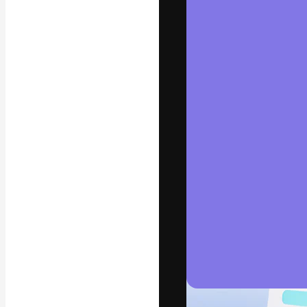
字體
引導你創作出最
100萬訂閱者
和工作室。
繁體中文 (香
Copyright © 2010