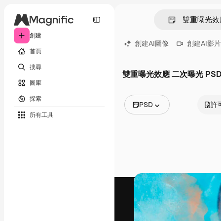
創建
創建AI圖像
創建AI影片
首頁
搜尋
雙重曝光效應 二次曝光 PS
圖庫
探索
PSD
許
所有工具
所有圖像
矢量
插圖
照片
PSD
模板
模型
視頻
片段
動態圖形
影片範本
圖標
3D模型