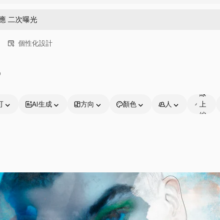
個性化設計
D
可
線
可
AI生成
方向
顏色
人
上
編
輯