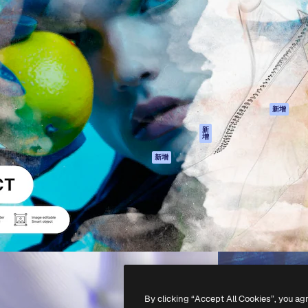
產品
開始使用
佳作品的創意平台。擁有超過
Spaces
Academy
，涵蓋創意人士、企業、代理商
AI助手
文件
AI圖像生成器
客服
港)
AI視頻生成器
使用條款
AI語音生成器
隱私政策
圖庫內容
原創作品
新增
MCP用於
Cookie 政策
新
增
Claude/ChatGPT
信任中心
AI助手
新增
聯盟夥伴
API
企業
流動應用程式
所有Magnific工具
-
2026
Freepik Company S.L.U.
版權所有
.
By clicking “Accept All Cookies”, you ag