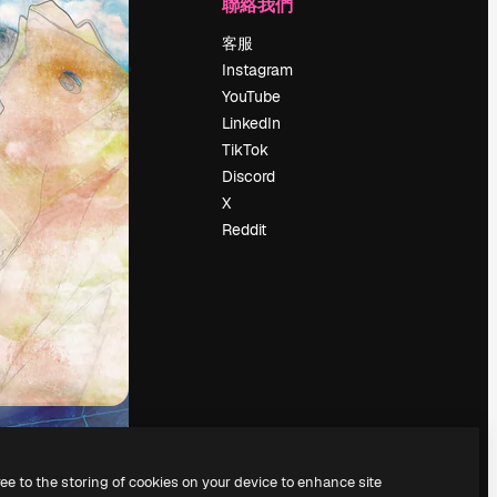
公司
聯絡我們
定價
客服
關於我們
Instagram
評論
YouTube
工作機會
LinkedIn
搜索趨勢
TikTok
博客
Discord
聚會活動
X
Slidesgo
Reddit
出售內容
新聞室
正在尋找
magnific.ai
ree to the storing of cookies on your device to enhance site