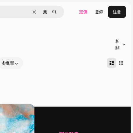
定價
登錄
注冊
清除
通過圖像搜索
搜尋
相
關
進階