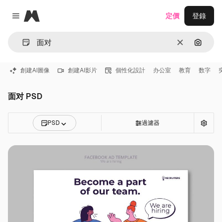
Magnific
定價
登錄
Close menu
清除
通過圖
創建AI圖像
創建AI影片
個性化設計
办公室
教育
数字
面对 PSD
PSD
過濾器