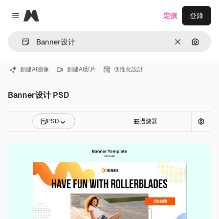
Magnific
定價
登錄
Close menu
清除
通過圖
創建AI圖像
創建AI影片
個性化設計
Banner设计 PSD
PSD
過濾器