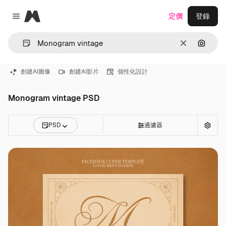
Magnific
定價
登錄
Close menu
清除
通過圖
創建AI圖像
創建AI影片
個性化設計
Monogram vintage PSD
PSD
過濾器