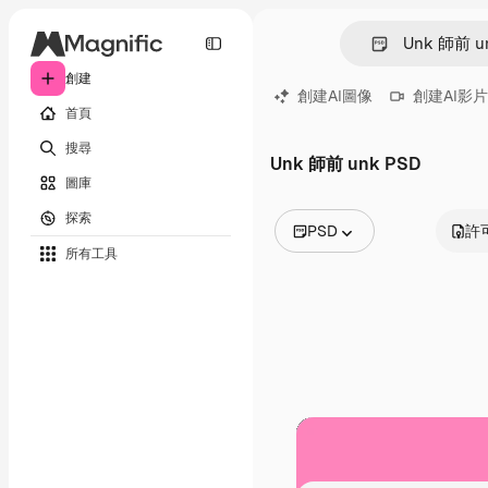
創建
創建AI圖像
創建AI影片
首頁
搜尋
Unk 師前 unk PSD
圖庫
探索
PSD
許
所有工具
所有圖像
矢量
插圖
照片
PSD
模板
模型
視頻
片段
動態圖形
影片範本
圖標
3D模型