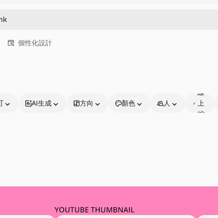
個性化設計
可
線
可
AI生成
方向
顏色
人
上
編
輯
靈感不止於此
結合圖庫與AI，將您的想法轉化為獨一無