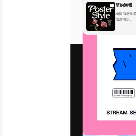
字體
簡約海報
極簡海報風
簡潔設計。
引導你創作出最
100萬訂閱者
和工作室。
繁體中文 (香