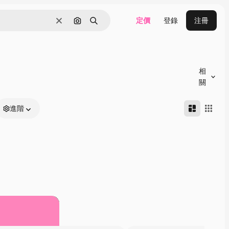
定價
登錄
注冊
清除
通過圖像搜索
搜尋
相
關
進階
二的成果。