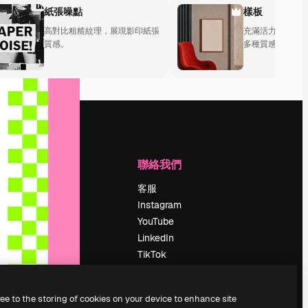
紙張噪點
樣板
高對比粗糙紋理，展現影印紙張
充滿活力的溫暖
質感。
多種質感。
公司
聯絡我們
定價
客服
關於我們
Instagram
評論
YouTube
工作機會
LinkedIn
搜索趨勢
TikTok
博客
Discord
聚會活動
X
ree to the storing of cookies on your device to enhance site
Slidesgo
Reddit