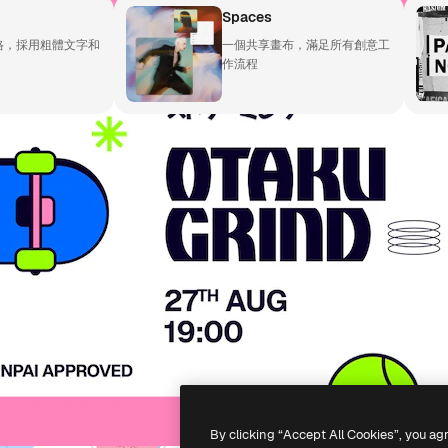
Spaces
格，採用粗體文字和
一個共享畫布，滿足所有創意工
作流程
產品
開始使用
佳作品的創意平台。擁有超過
Spaces
Academy
，涵蓋創意人士、企業、代理商
AI助手
文件
AI圖像生成器
客服
港)
AI視頻生成器
使用條款
AI語音生成器
隱私政策
圖庫內容
原創作品
新增
MCP用於
Cookie 政策
新
By clicking “Accept All Cookies”, you ag
增
Claude/ChatGPT
信任中心