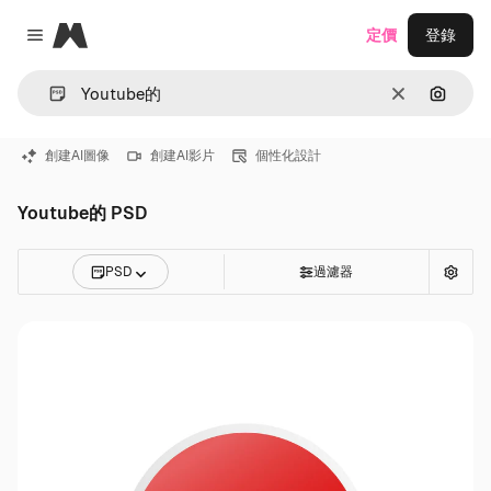
Magnific
定價
登錄
Close menu
清除
通過圖
創建AI圖像
創建AI影片
個性化設計
Youtube的 PSD
PSD
過濾器