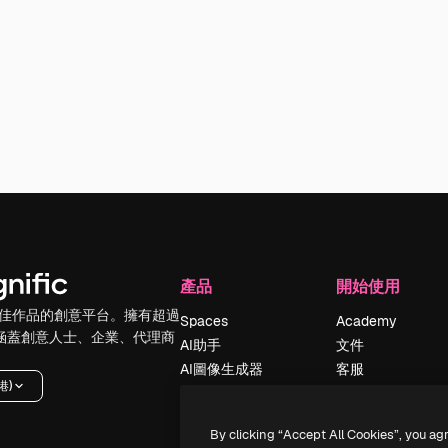
產品
開始使用
佳作品的創意平台。擁有超過
Spaces
Academy
，涵蓋創意人士、企業、代理商
AI助手
文件
AI圖像生成器
客服
港)
AI視頻生成器
使用條款
AI語音生成器
隱私政策
By clicking “Accept All Cookies”, you ag
圖庫內容
原創作品
新增