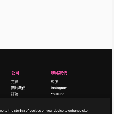
公司
聯絡我們
定價
客服
關於我們
Instagram
評論
YouTube
工作機會
LinkedIn
搜索趨勢
TikTok
ree to the storing of cookies on your device to enhance site
博客
Discord