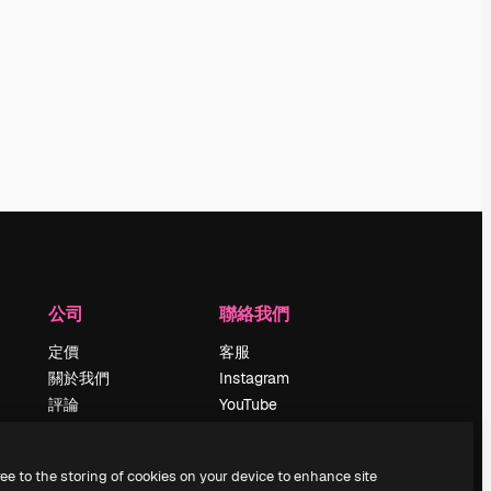
公司
聯絡我們
定價
客服
關於我們
Instagram
評論
YouTube
工作機會
LinkedIn
搜索趨勢
TikTok
ree to the storing of cookies on your device to enhance site
博客
Discord