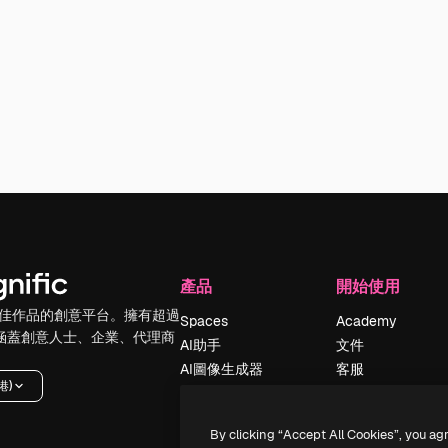
產品
開始使用
佳作品的創意平台。擁有超過
Spaces
Academy
，涵蓋創意人士、企業、代理商
AI助手
文件
AI圖像生成器
客服
港)
AI視頻生成器
使用條款
AI語音生成器
隱私政策
By clicking “Accept All Cookies”, you ag
圖庫內容
原創作品
新增