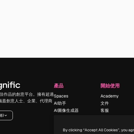
產品
開始使用
佳作品的創意平台。擁有超過
Spaces
Academy
，涵蓋創意人士、企業、代理商
AI助手
文件
AI圖像生成器
客服
港)
AI視頻生成器
使用條款
AI語音生成器
隱私政策
By clicking “Accept All Cookies”, you ag
圖庫內容
原創作品
新增