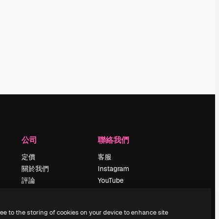
公司
聯絡我們
定價
客服
關於我們
Instagram
評論
YouTube
工作機會
LinkedIn
搜索趨勢
TikTok
ree to the storing of cookies on your device to enhance site
博客
Discord