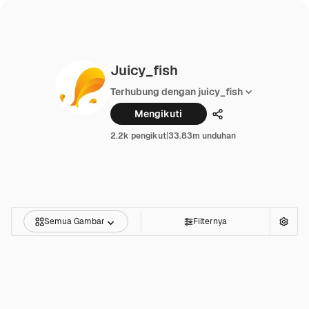
Juicy_fish
Terhubung dengan juicy_fish
Mengikuti
Membagikan
2.2k pengikut
|
33.83m unduhan
Semua Gambar
Filternya