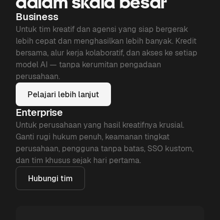
dalam skala besar
Business
Untuk tim kreatif dan agensi yang siap bergerak
lebih cepat dan menghasilkan lebih banyak. Kredit
bersama, alur kerja kolaboratif, dan akses ke setiap
model AI — tanpa kerumitan pengadaan
perusahaan.
Pelajari lebih lanjut
Enterprise
Untuk perusahaan yang hasil kreatifnya krusial.
Ganti rugi hukum penuh, keamanan tingkat
perusahaan, pengguna tanpa batas, SSO kustom,
dan tim khusus sejak hari pertama.
Hubungi tim