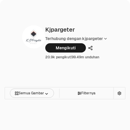
Kjpargeter
Terhubung dengan kjpargeter
Mengikuti
Membagikan
20.9k pengikut
|
99.49m unduhan
Semua Gambar
Filternya