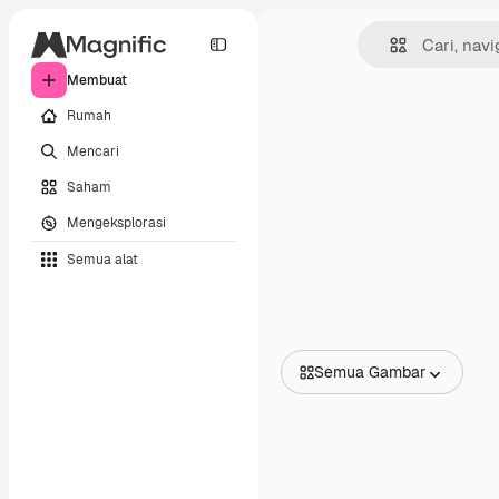
Membuat
Rumah
Mencari
Saham
Mengeksplorasi
Semua alat
Semua Gambar
Semua Gambar
Vektor
Ilustrasi
Foto
PSD
Templat