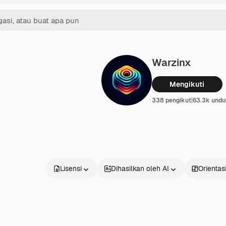
Warzinx
Mengikuti
338 pengikut
|
63.3k undu
Lisensi
Dihasilkan oleh AI
Orientas