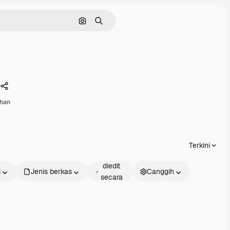
Pencarian berdasarkan gambar
Mencari
Membagikan
han
Terkini
Dapat
diedit
i
Jenis berkas
Canggih
secara
daring